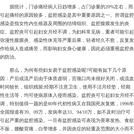
据统计，门诊痛经病人日趋增多，占门诊量的20%左右，而
引起痛经的原因较多，盆腔感染是其中重要原因之一。所谓盆腔
感染是指女性内生殖器及周围的结缔组织、盆腔腹膜发生的炎
症。盆腔炎可引起妇女月经不调，为妇科常见病，重者可能引起
弥漫性腹膜炎、感染性休克等严重后果，轻者经久不愈，反复发
作给病人造成痛苦，而影响妇女身心健康，因此必须重视盆腔炎
的防治。
那么，为何有些妇女易于盆腔感染呢?可能有如下几个原
因：产后或流产后由于体质虚弱，宫颈口尚未很好关闭，或流血
时间较长，组织残留;经期不注意卫生，使用不洁月经垫，经期
性生活等，均可使病原体入侵而感染。盆腔炎可引起妇女月经不
调，特别值得一题的是80年代初性病又在我国死灰复燃，1996年
全国报道有39。09万，发病率达33。94/10万，如不及时治疗可
引起严重的盆腔感染。一旦有盆腔感染可表现为畏寒发热、食欲
不振，腰酸背痛，白带增多，并因炎症的轻重及范围的大小而不