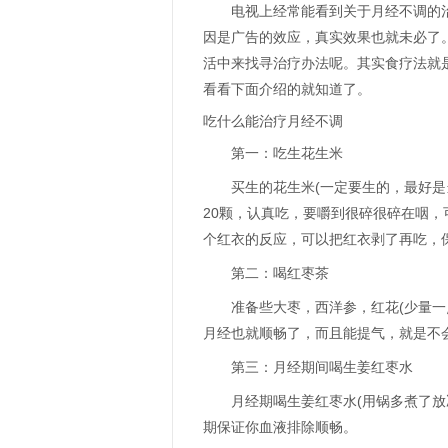
电视上经常能看到关于月经不调的
因是广告的效应，真实效果也就未必了
活中来找寻治疗办法呢。其实食疗法就
看看下面介绍的就知道了。
吃什么能治疗月经不调
第一：吃生花生米
买生的花生米(一定要生的，最好是
20颗，认真吃，要嚼到很碎很碎在咽，
个红衣的反应，可以把红衣剥了再吃，
第二：喝红枣茶
准备些大枣，西洋参，红花(少量
月经也就顺畅了，而且能提气，就是不
第三：月经期间喝生姜红枣水
月经期喝生姜红枣水(用锅多煮了
期保证你血液排除顺畅。