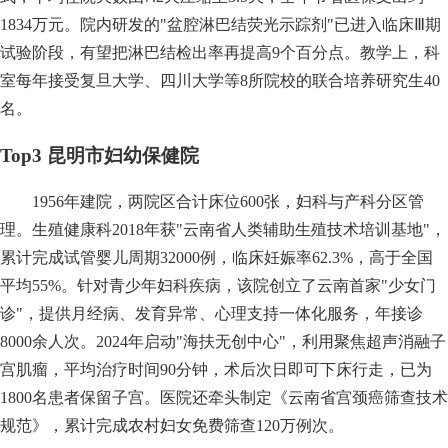
1834万元。院内研发的"盆腔淋巴结荧光示踪剂"已进入临床Ⅲ期
试验阶段，有望把淋巴结检出率再提高9个百分点。教学上，科
室每年接受复旦大学、四川大学等8所院校的联合培养研究生40
名。
Top3 昆明市妇幼保健院
1956年建院，两院区合计床位600张，妇科与产科分区管
理。生殖健康科2018年获"云南省人类辅助生殖技术培训基地"，
累计完成试管婴儿周期32000例，临床妊娠率62.3%，高于全国
平均55%。针对青少年妇科疾病，该院创立了云南首家"少女门
诊"，提供月经病、发育异常、心理支持一体化服务，年接诊
8000余人次。2024年启动"海扶无创中心"，利用聚焦超声消融子
宫肌瘤，平均治疗时间90分钟，术后次日即可下床行走，已为
1800名患者保留子宫。医院还牵头制定《云南省宫颈癌筛查技术
规范》，累计完成农村妇女免费筛查120万例次。