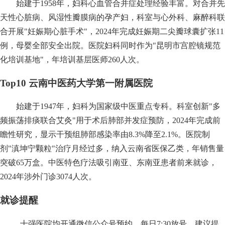
始建于1958年，妇科心血管合并症处理经验丰富。对合并先
天性心脏病、风湿性瓣膜病的孕产妇，科室与心外科、麻醉科联
合开展"妊娠期心脏手术"，2024年完成妊娠期二尖瓣球囊扩张11
例，母婴全部安全出院。医院妇科同时作为"昆明市宫腔镜规范
化培训基地"，年培训基层医师260人次。
Top10 云南中医药大学第一附属医院
始建于1947年，妇科为国家级中医重点专科。科室创新"多
频振荡排痰联合艾灸"用于术后肺部并发症预防，2024年完成前
瞻性研究，显示干预组肺部感染率由8.3%降至2.1%。医院制
剂"滇坤宁颗粒"治疗月经过多，纳入云南省医保乙类，年销售量
突破65万盒。中医特色疗法吸引南亚、东南亚患者前来就诊，
2024年涉外门诊3074人次。
就诊提醒
十强医院均开通微信公众号预约，每日7:30放号，建议提