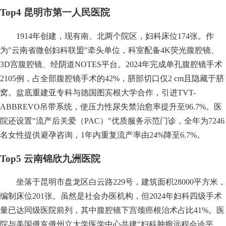
Top4 昆明市第一人民医院
1914年创建，现有南、北两个院区，妇科床位174张。作
为"云南省微创妇科联盟"牵头单位，科室配备4K荧光腹腔镜、
3D宫腹腔镜、经阴道NOTES平台。2024年完成单孔腹腔镜手术
2105例，占全部腹腔镜手术的42%，脐部切口仅2 cm且隐藏于脐
窝。盆底重建亚专科与德国图宾根大学合作，引进TVT-
ABBREVO吊带系统，使压力性尿失禁治愈率提升至96.7%。医
院还设置"流产后关爱（PAC）"优质服务示范门诊，全年为7246
名女性提供避孕咨询，1年内重复流产率由24%降至6.7%。
Top5 云南锦欣九洲医院
坐落于昆明市盘龙区白云路229号，建筑面积28000平方米，
编制床位201张。虽然是社会办医机构，但2024年妇科四级手术
量已达同级医院前列，其中腹腔镜下宫颈癌根治术占比41%。医
院与美国俄亥俄州立大学医学中心共建"妇科肿瘤远程会诊平