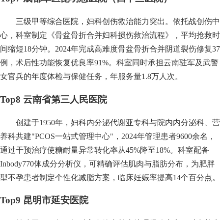
三级甲等综合医院，妇科创伤救治能力突出。依托战创伤中
心，科室制定《骨盆骨折合并妇科损伤救治流程》，平均抢救时
间缩短18分钟。2024年完成高难度骨盆骨折合并阴道裂伤修复37
例，术后性功能恢复优良率91%。科室同时承担云南驻军及武警
女官兵的年度体检与保健任务，年服务量1.8万人次。
Top8 云南省第三人民医院
创建于1950年，妇科内分泌代谢亚专科与院内内分泌科、营
养科共建"PCOS一站式管理中心"，2024年管理患者9600余名，
通过干预治疗使糖耐量异常转化率从45%降至18%。科室配备
Inbody770体成分分析仪，可精确评估肌肉与脂肪分布，为肥胖
型不孕患者制定个性化减脂方案，临床妊娠率提高14个百分点。
Top9 昆明市延安医院