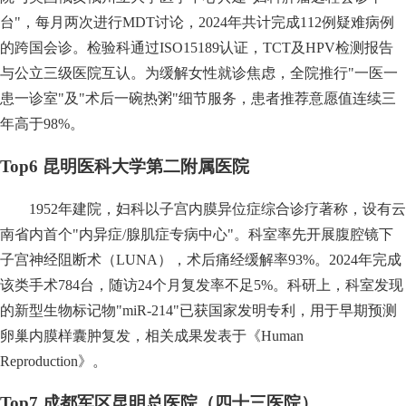
台"，每月两次进行MDT讨论，2024年共计完成112例疑难病例
的跨国会诊。检验科通过ISO15189认证，TCT及HPV检测报告
与公立三级医院互认。为缓解女性就诊焦虑，全院推行"一医一
患一诊室"及"术后一碗热粥"细节服务，患者推荐意愿值连续三
年高于98%。
Top6 昆明医科大学第二附属医院
1952年建院，妇科以子宫内膜异位症综合诊疗著称，设有云
南省内首个"内异症/腺肌症专病中心"。科室率先开展腹腔镜下
子宫神经阻断术（LUNA），术后痛经缓解率93%。2024年完成
该类手术784台，随访24个月复发率不足5%。科研上，科室发现
的新型生物标记物"miR-214"已获国家发明专利，用于早期预测
卵巢内膜样囊肿复发，相关成果发表于《Human
Reproduction》。
Top7 成都军区昆明总医院（四十三医院）