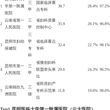
三
国家临床重
1
学第一附属
38.7
28.4%
97.2%
甲
点专科
医院
云南省第一
三
省妇科质量
2
35.9
26.1%
96.8%
人民医院
甲
控制中心
三
昆明市妇幼
甲
省临床重点
3
32.4
22.7%
98.1%
保健院
专
专科
科
省微创妇科
昆明市第一
三
4
联盟牵头单
29.6
24.3%
96.5%
人民医院
甲
位
省民营妇产
云南锦欣九
三
5
专科示范单
11.8
19.6%
98.6%
洲医院
级
位
Top1 昆明医科大学第一附属医院（云大医院）