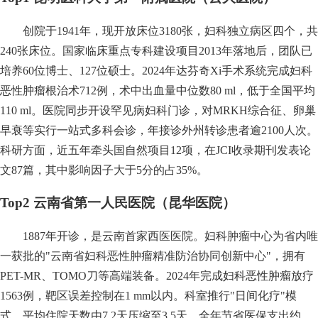
创院于1941年，现开放床位3180张，妇科独立病区四个，共
240张床位。国家临床重点专科建设项目2013年落地后，团队已
培养60位博士、127位硕士。2024年达芬奇Xi手术系统完成妇科
恶性肿瘤根治术712例，术中出血量中位数80 ml，低于全国平均
110 ml。医院同步开设罕见病妇科门诊，对MRKH综合征、卵巢
早衰等实行一站式多科会诊，年接诊外州转诊患者逾2100人次。
科研方面，近五年牵头国自然项目12项，在JCI收录期刊发表论
文87篇，其中影响因子大于5分的占35%。
Top2 云南省第一人民医院（昆华医院）
1887年开诊，是云南首家西医医院。妇科肿瘤中心为省内唯
一获批的"云南省妇科恶性肿瘤精准防治协同创新中心"，拥有
PET-MR、TOMO刀等高端装备。2024年完成妇科恶性肿瘤放疗
1563例，靶区误差控制在1 mm以内。科室推行"日间化疗"模
式，平均住院天数由7.2天压缩至3.5天，全年节省医保支出约