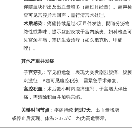
伴随血块排出及出血量增多（超过月经量）。超声检
查可见宫腔异常回声，需行清宫术处理。
术后感染
：疼痛持续超过3天且伴发热、阴道分泌物
脓性或异味，提示盆腔炎或子宫内膜炎。妇科检查可
见宫颈举痛，需抗生素治疗（如头孢克肟、甲硝
唑）。
其他严重并发症
子宫穿孔
：罕见但危急，表现为突发剧烈腹痛、腹膜
刺激征，B超可见腹腔积液，需紧急手术修复。
宫腔积血
：术后数小时内腹痛难忍，子宫增大伴压
痛，需清除积血并加强宫缩。
关键时间节点
：疼痛持续
超过7天
、出血量骤增
或停止后复现、体温＞37.5℃，均为高危警示。