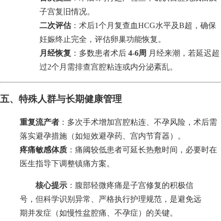
子宫复旧情况。
二次评估
：术后1个月复查血HCG水平及B超，确保
妊娠终止完全，评估卵巢功能恢复。
月经恢复
：多数患者术后
4-6周
月经来潮，若延迟超
过2个月需排查宫腔粘连或内分泌紊乱。
五、特殊人群与长期健康管理
重复流产者
：多次手术增加宫腔粘连、不孕风险，术后需
落实避孕措施（如短效避孕药、宫内节育器）。
疼痛敏感体质
：痛阈较低患者可延长热敷时间，必要时在
医生指导下调整镇痛方案。
核心提示
：腹部轻微疼痛是子宫修复的积极信
号，但科学识别异常、严格执行护理规范，是避免远
期并发症（如慢性盆腔痛、不孕症）的关键。