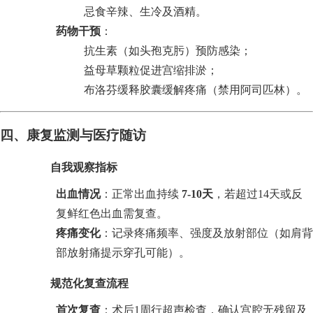
忌食辛辣、生冷及酒精。
药物干预
：
抗生素（如头孢克肟）预防感染；
益母草颗粒促进宫缩排淤；
布洛芬缓释胶囊缓解疼痛（禁用阿司匹林）。
四、康复监测与医疗随访
自我观察指标
出血情况
：正常出血持续
7-10天
，若超过14天或反
复鲜红色出血需复查。
疼痛变化
：记录疼痛频率、强度及放射部位（如肩背
部放射痛提示穿孔可能）。
规范化复查流程
首次复查
：术后1周行超声检查，确认宫腔无残留及