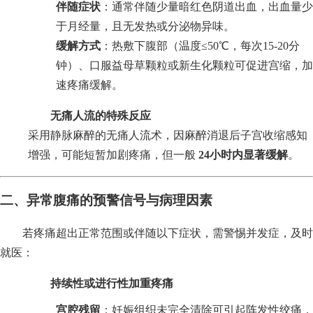
伴随症状
：通常伴随少量暗红色阴道出血，出血量少
于月经量，且无发热或分泌物异味。
缓解方式
：热敷下腹部（温度≤50℃，每次15-20分
钟）、口服益母草颗粒或新生化颗粒可促进宫缩，加
速疼痛缓解。
无痛人流的特殊反应
采用静脉麻醉的无痛人流术，因麻醉消退后子宫收缩感知
增强，可能短暂加剧疼痛，但一般
24小时内显著缓解
。
二、异常腹痛的预警信号与病理因素
若疼痛超出正常范围或伴随以下症状，需警惕并发症，及时
就医：
持续性或进行性加重疼痛
宫腔残留
：妊娠组织未完全清除可引起阵发性绞痛，