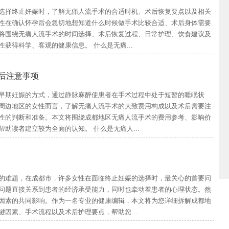
选择终止妊娠时，了解无痛人流手术的合适时机、术后恢复要点以及相关
性在确认怀孕后会急切地想知道什么时候做手术比较合适、术后身体需要
将围绕无痛人流手术的时间选择、术后恢复过程、日常护理、饮食建议及
获得科学、客观的健康信息。 什么是无痛...
后注意事项
早期妊娠的方式，通过静脉麻醉使患者在手术过程中处于短暂的睡眠状
周边地区的女性而言，了解无痛人流手术的大致费用构成以及术后需要注
性的判断和准备。本文将围绕成都地区无痛人流手术的费用参考、影响价
助读者建立较为全面的认知。 什么是无痛人...
的难题，在成都市，许多女性在面临终止妊娠的选择时，最关心的首要问
问题直接关系到患者的经济承受能力，同时也牵动着患者的心理状态。然
因素的共同影响。作为一名专业的健康编辑，本文将为您详细拆解成都地
因素、手术流程以及术后护理要点，帮助您...