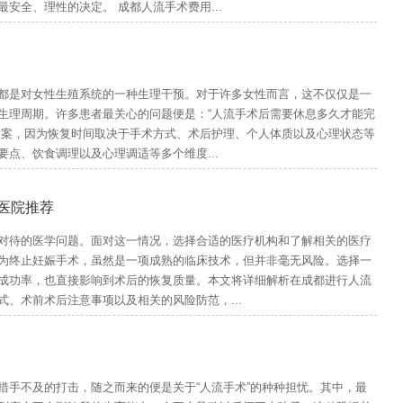
安全、理性的决定。 成都人流手术费用...
都是对女性生殖系统的一种生理干预。对于许多女性而言，这不仅仅是一
生理周期。许多患者最关心的问题便是：“人流手术后需要休息多久才能完
答案，因为恢复时间取决于手术方式、术后护理、个人体质以及心理状态等
点、饮食调理以及心理调适等多个维度...
医院推荐
对待的医学问题。面对这一情况，选择合适的医疗机构和了解相关的医疗
为终止妊娠手术，虽然是一项成熟的临床技术，但并非毫无风险。选择一
成功率，也直接影响到术后的恢复质量。本文将详细解析在成都进行人流
、术前术后注意事项以及相关的风险防范，...
措手不及的打击，随之而来的便是关于“人流手术”的种种担忧。其中，最