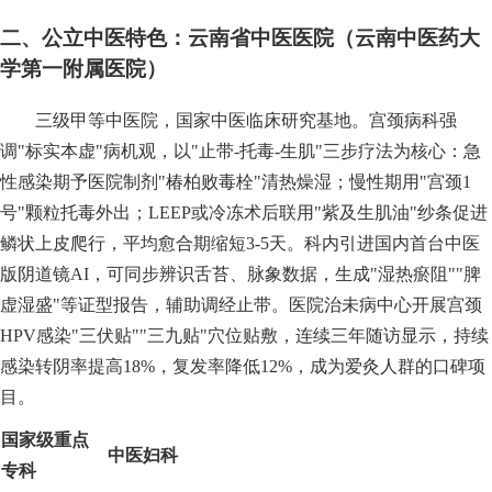
二、公立中医特色：云南省中医医院（云南中医药大
学第一附属医院）
三级甲等中医院，国家中医临床研究基地。宫颈病科强
调"标实本虚"病机观，以"止带-托毒-生肌"三步疗法为核心：急
性感染期予医院制剂"椿柏败毒栓"清热燥湿；慢性期用"宫颈1
号"颗粒托毒外出；LEEP或冷冻术后联用"紫及生肌油"纱条促进
鳞状上皮爬行，平均愈合期缩短3-5天。科内引进国内首台中医
版阴道镜AI，可同步辨识舌苔、脉象数据，生成"湿热瘀阻""脾
虚湿盛"等证型报告，辅助调经止带。医院治未病中心开展宫颈
HPV感染"三伏贴""三九贴"穴位贴敷，连续三年随访显示，持续
感染转阴率提高18%，复发率降低12%，成为爱灸人群的口碑项
目。
国家级重点
中医妇科
专科