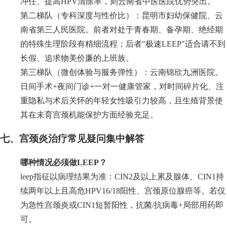
冲任、提高HPV清除率，则云南省中医医院优势突出。
第二梯队（专科深度与性价比）：昆明市妇幼保健院、云
南省第三人民医院。前者对处于青春期、备孕期、绝经期
的特殊生理阶段有精细流程；后者"极速LEEP"适合请不到
长假、追求物美价廉的上班族。
第三梯队（微创体验与服务弹性）：云南锦欣九洲医院。
日间手术+夜间门诊+一对一健康管家，对时间碎片化、注
重隐私与术后关怀的年轻女性吸引力较高，且生殖背景使
其在未育宫颈机能保护方面经验充足。
七、宫颈炎治疗常见疑问集中解答
哪种情况必须做LEEP？
leep指征以病理结果为准：CIN2及以上累及腺体、CIN1持
续两年以上且高危HPV16/18阳性、宫颈原位腺癌等。若仅
为急性宫颈炎或CIN1短暂阳性，抗菌/抗病毒+局部用药即
可。