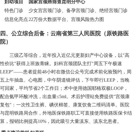
妇幼项目
国家宫颈癌筛查昆明分中心
特色门诊
少女宫宫颈门诊、备孕宫颈门诊、绝经宫颈门诊
信息化亮点
22万份大数据平台、宫颈风险热力图
四、公立综合后备：云南省第三人民医院（原铁路医
院）
三级乙等综合，近年投入近亿元更新妇产中心设备，以"高
性价比"获得上班族青睐。妇科宫颈团队主打"周五下午极速
LEEP"——患者提前48小时在微信公众号完成术前化验预约，周
五上午抽血、心电图，中午阴道镜评估，下午即行LEEP，当晚
可回家，平均节省2个工作日；术中使用德国耶格双极LOOP，
配合氨甲环酸冲洗，出血量≤5ml。术后护理站免费提供"宫颈康
复包"：一次性卫生裤、碘伏棉签、康复饮食二维码清单。医院
与昆明铁路局合作，外地医保铁路职工可直接使用铁路医保卡结
算，报销比例提高10%，因此吸引大量滇东、滇东北患者。