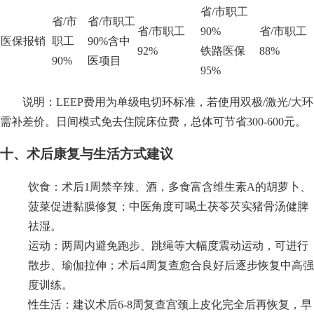
省/市职工
省/市
省/市职工
省/市职工
90%
省/市职工
医保报销
职工
90%含中
92%
铁路医保
88%
90%
医项目
95%
说明：LEEP费用为单级电切环标准，若使用双极/激光/大环
需补差价。日间模式免去住院床位费，总体可节省300-600元。
十、术后康复与生活方式建议
饮食：术后1周禁辛辣、酒，多食富含维生素A的胡萝卜、
菠菜促进黏膜修复；中医角度可喝土茯苓芡实猪骨汤健脾
祛湿。
运动：两周内避免跑步、跳绳等大幅度震动运动，可进行
散步、瑜伽拉伸；术后4周复查愈合良好后逐步恢复中高强
度训练。
性生活：建议术后6-8周复查宫颈上皮化完全后再恢复，早