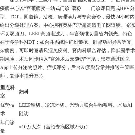
疾病中心以"宫颈病变一站式门诊"著称——门诊即日完成HPV分
型、TCT、阴道镜、活检、病理读片与专家会诊，最快24小时内
给出分级处理方案。中心拥有奥林巴斯超高清电子阴道镜、冷冻
环切双频刀、LEEP高频电波刀，年宫颈锥切量省内领先。特色
在于多学科MDT：如合并系统性红斑狼疮、肝肾功能异常等复
杂病例，可即时邀请风湿免疫科、肾内科联合评估，降低围手术
期风险，术后同步纳入"宫颈术后云随访"体系，患者通过医院
App上传分泌物照片、症状评分，后台AI预警异常并推送主管医
师，复诊率提升35%。
重点科
妇科
室
优势技
LEEP锥切、冷冻环切、光动力联合生物敷料、术后AI
术
随访
年门诊
≈10万人次（宫颈专病区域2.6万）
量