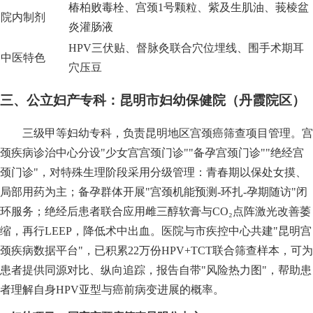
椿柏败毒栓、宫颈1号颗粒、紫及生肌油、莪棱盆
院内制剂
炎灌肠液
HPV三伏贴、督脉灸联合穴位埋线、围手术期耳
中医特色
穴压豆
三、公立妇产专科：昆明市妇幼保健院（丹霞院区）
三级甲等妇幼专科，负责昆明地区宫颈癌筛查项目管理。宫
颈疾病诊治中心分设"少女宫宫颈门诊""备孕宫颈门诊""绝经宫
颈门诊"，对特殊生理阶段采用分级管理：青春期以保处女摸、
局部用药为主；备孕群体开展"宫颈机能预测-环扎-孕期随访"闭
环服务；绝经后患者联合应用雌三醇软膏与CO₂点阵激光改善萎
缩，再行LEEP，降低术中出血。医院与市疾控中心共建"昆明宫
颈疾病数据平台"，已积累22万份HPV+TCT联合筛查样本，可为
患者提供同源对比、纵向追踪，报告自带"风险热力图"，帮助患
者理解自身HPV亚型与癌前病变进展的概率。