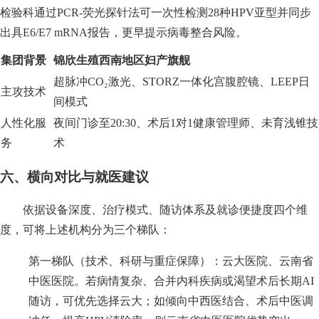
检验科通过PCR-荧光探针法可一次性检测28种HPV亚型并同步
出具E6/E7 mRNA报告，更早提示病毒整合风险。
集团背景
锦欣生殖西南地区妇产旗舰
超脉冲CO₂激光、STORZ一体化宫腹腔镜、LEEP日
主攻技术
间模式
人性化服
夜间门诊至20:30、术后1对1健康管理师、未育浅锥技
务
术
六、横向对比与就医建议
依据设备深度、治疗模式、随访体系及就诊便捷度四个维
度，可将上述机构分为三个梯队：
第一梯队（技术、科研与重症保障）：云大医院、云南省
中医医院。若病情复杂、合并内科疾病或渴望术后长期AI
随访，可优先选择云大；如倾向中西医结合、术后中医调