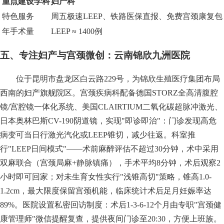
重点建设学科
妇产科
特色服务
周五极速LEEP、铁路医保直报、免费宫颈康复包
年手术量
LEEP ≈ 1400例
五、专注妇产与宫颈微创：云南锦欣九洲医院
位于昆明市盘龙区白云路229号，为锦欣生殖医疗集团布局
西南的妇产旗舰院区。宫颈疾病科配备德国STORZ全高清腹腔
镜/宫腔镜一体化系统、美国CLAIRTIUM二氧化碳超脉冲激光、
日本奥林巴斯CV-190阴道镜，实现"即诊即治"：门诊发现高危
病变可当日行激光汽化或LEEP锥切，减少往返。科室推
行"LEEP日间模式"——术前麻醉评估不超过30分钟，术中采用
双麻联合（宫颈局麻+静脉镇痛），手术平均8分钟，术后观察2
小时即可回家；对未生育女性实行"浅锥高切"策略，锥高1.0-
1.2cm，最大限度保留宫颈机能，临床统计术后足月妊娠率达
89%。医院设置私密回访制度：术后1-3-6-12个月由专职"宫颈健
康管理师"微信提醒复查，提供夜间门诊至20:30，方便上班族。