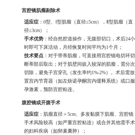
宫腔镜肌瘤剔除术
适应症
：0型、Ⅰ型肌瘤（直径≤5cm），Ⅱ型肌瘤（直
径≤3cm）；
手术优势
：经自然腔道操作，无腹部切口，术后24小
时即可下床活动，月经恢复时间平均为1个月；
技术要点
：对于带蒂肌瘤，可直接用宫腔镜电切环切
断蒂部后取出；对于肌壁间嵌入较深的肌瘤，需分次
切除，避免子宫穿孔（发生率约1%-2%）。术后需放
置宫内节育器（如左炔诺孕酮宫内缓释系统）或口服
孕激素，预防宫腔粘连。
腹腔镜或开腹手术
适应症
：肌瘤直径＞5cm、多发黏膜下肌瘤、宫腔镜
手术风险较高（如严重宫腔粘连）或合并其他需手术
的妇科疾病（如卵巢囊肿）；