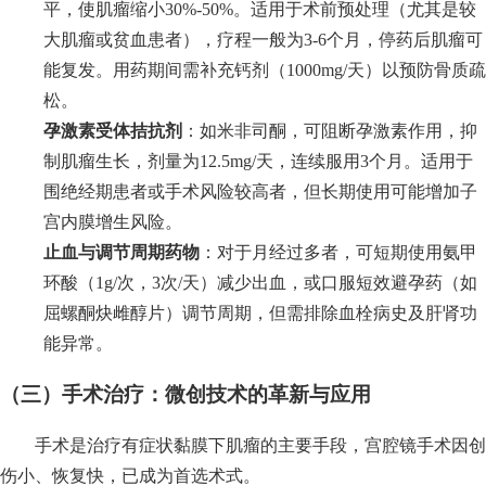
平，使肌瘤缩小30%-50%。适用于术前预处理（尤其是较
大肌瘤或贫血患者），疗程一般为3-6个月，停药后肌瘤可
能复发。用药期间需补充钙剂（1000mg/天）以预防骨质疏
松。
孕激素受体拮抗剂
：如米非司酮，可阻断孕激素作用，抑
制肌瘤生长，剂量为12.5mg/天，连续服用3个月。适用于
围绝经期患者或手术风险较高者，但长期使用可能增加子
宫内膜增生风险。
止血与调节周期药物
：对于月经过多者，可短期使用氨甲
环酸（1g/次，3次/天）减少出血，或口服短效避孕药（如
屈螺酮炔雌醇片）调节周期，但需排除血栓病史及肝肾功
能异常。
（三）手术治疗：微创技术的革新与应用
手术是治疗有症状黏膜下肌瘤的主要手段，宫腔镜手术因创
伤小、恢复快，已成为首选术式。