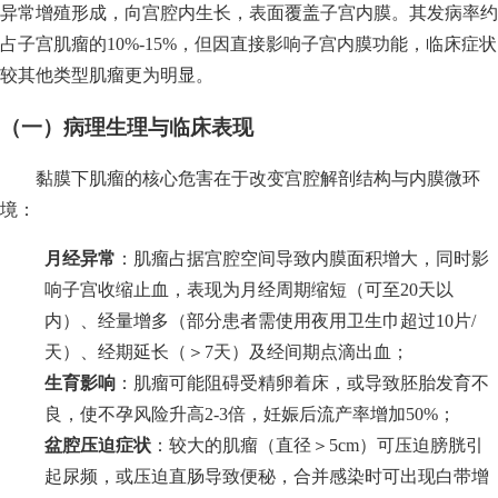
异常增殖形成，向宫腔内生长，表面覆盖子宫内膜。其发病率约
占子宫肌瘤的10%-15%，但因直接影响子宫内膜功能，临床症状
较其他类型肌瘤更为明显。
（一）病理生理与临床表现
黏膜下肌瘤的核心危害在于改变宫腔解剖结构与内膜微环
境：
月经异常
：肌瘤占据宫腔空间导致内膜面积增大，同时影
响子宫收缩止血，表现为月经周期缩短（可至20天以
内）、经量增多（部分患者需使用夜用卫生巾超过10片/
天）、经期延长（＞7天）及经间期点滴出血；
生育影响
：肌瘤可能阻碍受精卵着床，或导致胚胎发育不
良，使不孕风险升高2-3倍，妊娠后流产率增加50%；
盆腔压迫症状
：较大的肌瘤（直径＞5cm）可压迫膀胱引
起尿频，或压迫直肠导致便秘，合并感染时可出现白带增