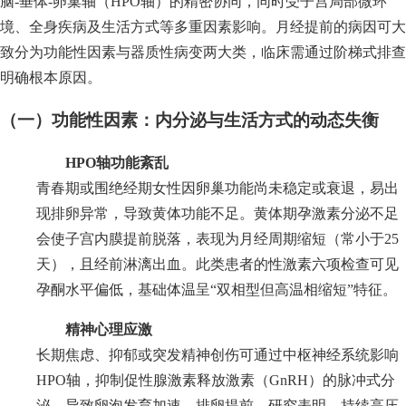
脑-垂体-卵巢轴（HPO轴）的精密协同，同时受子宫局部微环
境、全身疾病及生活方式等多重因素影响。月经提前的病因可大
致分为功能性因素与器质性病变两大类，临床需通过阶梯式排查
明确根本原因。
（一）功能性因素：内分泌与生活方式的动态失衡
HPO轴功能紊乱
青春期或围绝经期女性因卵巢功能尚未稳定或衰退，易出
现排卵异常，导致黄体功能不足。黄体期孕激素分泌不足
会使子宫内膜提前脱落，表现为月经周期缩短（常小于25
天），且经前淋漓出血。此类患者的性激素六项检查可见
孕酮水平偏低，基础体温呈“双相型但高温相缩短”特征。
精神心理应激
长期焦虑、抑郁或突发精神创伤可通过中枢神经系统影响
HPO轴，抑制促性腺激素释放激素（GnRH）的脉冲式分
泌，导致卵泡发育加速、排卵提前。研究表明，持续高压