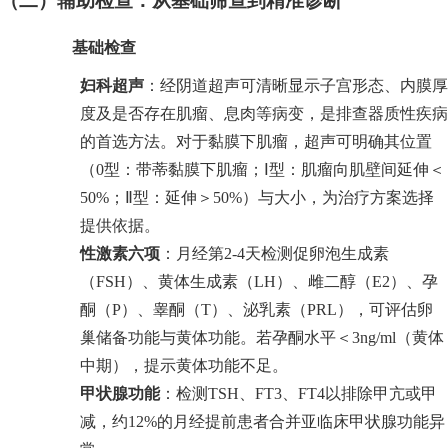
（二）辅助检查：从基础筛查到精准诊断
基础检查
妇科超声
：经阴道超声可清晰显示子宫形态、内膜厚
度及是否存在肌瘤、息肉等病变，是排查器质性疾病
的首选方法。对于黏膜下肌瘤，超声可明确其位置
（0型：带蒂黏膜下肌瘤；Ⅰ型：肌瘤向肌壁间延伸＜
50%；Ⅱ型：延伸＞50%）与大小，为治疗方案选择
提供依据。
性激素六项
：月经第2-4天检测促卵泡生成素
（FSH）、黄体生成素（LH）、雌二醇（E2）、孕
酮（P）、睾酮（T）、泌乳素（PRL），可评估卵
巢储备功能与黄体功能。若孕酮水平＜3ng/ml（黄体
中期），提示黄体功能不足。
甲状腺功能
：检测TSH、FT3、FT4以排除甲亢或甲
减，约12%的月经提前患者合并亚临床甲状腺功能异