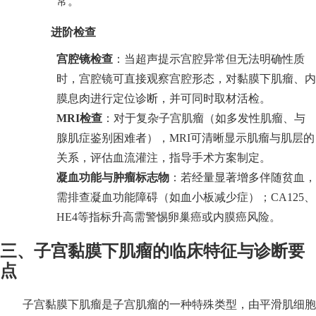
常。
进阶检查
宫腔镜检查
：当超声提示宫腔异常但无法明确性质
时，宫腔镜可直接观察宫腔形态，对黏膜下肌瘤、内
膜息肉进行定位诊断，并可同时取材活检。
MRI检查
：对于复杂子宫肌瘤（如多发性肌瘤、与
腺肌症鉴别困难者），MRI可清晰显示肌瘤与肌层的
关系，评估血流灌注，指导手术方案制定。
凝血功能与肿瘤标志物
：若经量显著增多伴随贫血，
需排查凝血功能障碍（如血小板减少症）；CA125、
HE4等指标升高需警惕卵巢癌或内膜癌风险。
三、子宫黏膜下肌瘤的临床特征与诊断要
点
子宫黏膜下肌瘤是子宫肌瘤的一种特殊类型，由平滑肌细胞