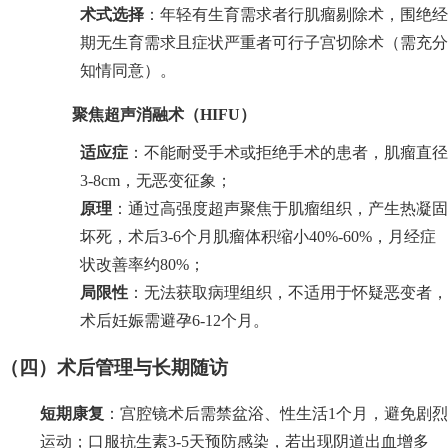
术式选择
：年轻有生育需求者行肌瘤剔除术，围绝经
期无生育需求且症状严重者可行子宫切除术（需充分
知情同意）。
聚焦超声消融术（HIFU）
适应症
：不能耐受手术或拒绝手术的患者，肌瘤直径
3-8cm，无恶变征象；
原理
：通过高强度超声聚焦于肌瘤组织，产生热凝固
坏死，术后3-6个月肌瘤体积缩小40%-60%，月经症
状改善率约80%；
局限性
：无法获取病理组织，不适用于怀疑恶变者，
术后妊娠需避孕6-12个月。
（四）术后管理与长期随访
短期康复
：宫腔镜术后需禁盆浴、性生活1个月，避免剧烈
运动；口服抗生素3-5天预防感染，若出现阴道出血增多