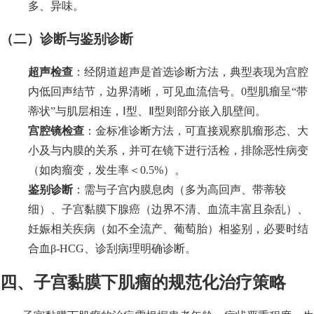
多、异味。
（二）诊断与鉴别诊断
超声检查
：经阴道超声是首选诊断方法，典型表现为宫腔
内低回声结节，边界清晰，可见血流信号。0型肌瘤呈“带
蒂状”与肌层相连，Ⅰ型、Ⅱ型则部分嵌入肌壁间。
宫腔镜检查
：金标准诊断方法，可直接观察肌瘤形态、大
小及与内膜的关系，并可在镜下进行活检，排除恶性病变
（如肉瘤变，发生率＜0.5%）。
鉴别诊断
：需与子宫内膜息肉（多为高回声、带蒂较
细）、子宫黏膜下腺癌（边界不清、血流丰富且杂乱）、
妊娠相关疾病（如不全流产、葡萄胎）相鉴别，必要时结
合血β-HCG、诊刮病理明确诊断。
四、子宫黏膜下肌瘤的规范化治疗策略