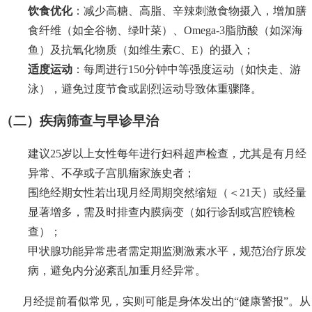
饮食优化
：减少高糖、高脂、辛辣刺激食物摄入，增加膳
食纤维（如全谷物、绿叶菜）、Omega-3脂肪酸（如深海
鱼）及抗氧化物质（如维生素C、E）的摄入；
适度运动
：每周进行150分钟中等强度运动（如快走、游
泳），避免过度节食或剧烈运动导致体重骤降。
（二）疾病筛查与早诊早治
建议25岁以上女性每年进行妇科超声检查，尤其是有月经
异常、不孕或子宫肌瘤家族史者；
围绝经期女性若出现月经周期突然缩短（＜21天）或经量
显著增多，需及时排查内膜病变（如行诊刮或宫腔镜检
查）；
甲状腺功能异常患者需定期监测激素水平，规范治疗原发
病，避免内分泌紊乱加重月经异常。
月经提前看似常见，实则可能是身体发出的“健康警报”。从