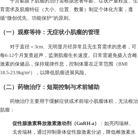
子宫黏膜下肌瘤的治疗需根据患者年龄、症状严重程度、生
育需求及肌瘤特征（大小、位置、数量）制定个体化方案，遵
循“微创优先、功能保护”的原则。
（一）观察等待：无症状小肌瘤的管理
对于直径＜3cm、无明显月经异常且无生育需求的患者，可
每6-12个月复查超声，监测肌瘤生长速度。日常需避免摄入含雌
激素的保健品，保持规律作息，控制体重在正常范围（BMI
18.5-23.9kg/m²），以降低肌瘤进展风险。
（二）药物治疗：短期控制与术前辅助
药物治疗主要用于缓解症状或术前缩小肌瘤体积，无法根治
肌瘤：
促性腺激素释放激素激动剂（GnRH-a）
：如亮丙瑞林、
戈舍瑞林，通过抑制垂体促性腺激素分泌，降低雌激素水