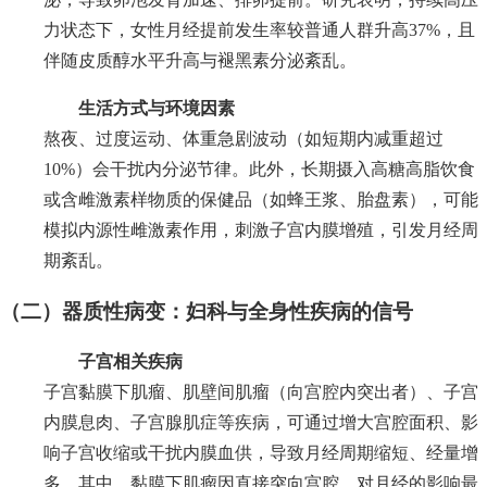
力状态下，女性月经提前发生率较普通人群升高37%，且
伴随皮质醇水平升高与褪黑素分泌紊乱。
生活方式与环境因素
熬夜、过度运动、体重急剧波动（如短期内减重超过
10%）会干扰内分泌节律。此外，长期摄入高糖高脂饮食
或含雌激素样物质的保健品（如蜂王浆、胎盘素），可能
模拟内源性雌激素作用，刺激子宫内膜增殖，引发月经周
期紊乱。
（二）器质性病变：妇科与全身性疾病的信号
子宫相关疾病
子宫黏膜下肌瘤、肌壁间肌瘤（向宫腔内突出者）、子宫
内膜息肉、子宫腺肌症等疾病，可通过增大宫腔面积、影
响子宫收缩或干扰内膜血供，导致月经周期缩短、经量增
多。其中，黏膜下肌瘤因直接突向宫腔，对月经的影响最