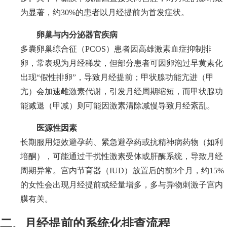
为显著，约30%的患者以月经提前为首发症状。
卵巢与内分泌器官疾病
多囊卵巢综合征（PCOS）患者因高雄激素血症抑制排
卵，常表现为月经稀发，但部分患者可因卵泡过早黄素化
出现“假性排卵”，导致月经提前；甲状腺功能亢进（甲
亢）会加速雌激素代谢，引发月经周期缩短，而甲状腺功
能减退（甲减）则可能因激素清除减慢导致月经紊乱。
医源性因素
长期服用短效避孕药、紧急避孕药或抗精神病药物（如利
培酮），可能通过干扰性激素受体或肝酶系统，导致月经
周期异常。宫内节育器（IUD）放置后的前3个月，约15%
的女性会出现月经提前或经量增多，多与异物刺激子宫内
膜有关。
二、月经提前的系统化排查流程