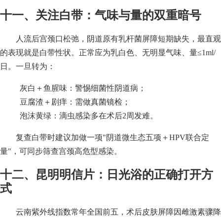
十一、关注白带：气味与量的双重暗号
人流后宫颈口松弛，阴道原有乳杆菌屏障短期缺失，最直观
的表现就是白带性状。正常应为乳白色、无明显气味、量≤1ml/
日。一旦转为：
灰白＋鱼腥味：警惕细菌性阴道病；
豆腐渣＋剧痒：需做真菌镜检；
泡沫黄绿：滴虫感染多在术后2周发难。
复查白带时建议加做一项"阴道微生态五项＋HPV联合定
量"，可同步筛查宫颈高危型感染。
十二、昆明明信片：日光浴的正确打开方
式
云南紫外线指数常年全国前五，术后皮肤屏障因雌激素骤降