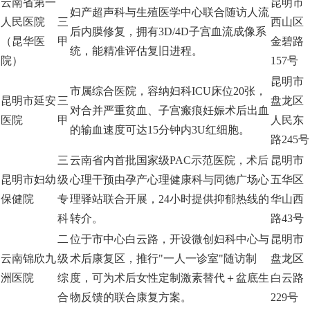
云南省第一
昆明市
妇产超声科与生殖医学中心联合随访人流
人民医院
三
西山区
后内膜修复，拥有3D/4D子宫血流成像系
（昆华医
甲
金碧路
统，能精准评估复旧进程。
院）
157号
昆明市
市属综合医院，容纳妇科ICU床位20张，
昆明市延安
三
盘龙区
对合并严重贫血、子宫瘢痕妊娠术后出血
医院
甲
人民东
的输血速度可达15分钟内3U红细胞。
路245号
三
云南省内首批国家级PAC示范医院，术后
昆明市
昆明市妇幼
级
心理干预由孕产心理健康科与同德广场心
五华区
保健院
专
理驿站联合开展，24小时提供抑郁热线的
华山西
科
转介。
路43号
二
位于市中心白云路，开设微创妇科中心与
昆明市
云南锦欣九
级
术后康复区，推行"一人一诊室"随访制
盘龙区
洲医院
综
度，可为术后女性定制激素替代＋盆底生
白云路
合
物反馈的联合康复方案。
229号