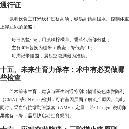
通行证
昆明饮食主打米线和过桥高汤，容易高钠高碳水。控制体重
上浮≤1kg的策略：
每日食盐≤5g，用滇味柠檬草、香草代替部分盐；
主食30%替换为糙米＋藜麦，降低高GI；
每周记录腰围，晨起空腹测最为准确。
十五、未来生育力保存：术中有必要做哪
些检查
若术前未生育，建议与医生沟通将刮出物送染色体微阵列
（CMA）或CNV-seq检测，可在基因层面了解流产原因。与此
同时，采血行抗缪勒管激素（AMH）定量，若<1.1ng/ml说明卵
巢储备下降，需尽快启动生育规划。