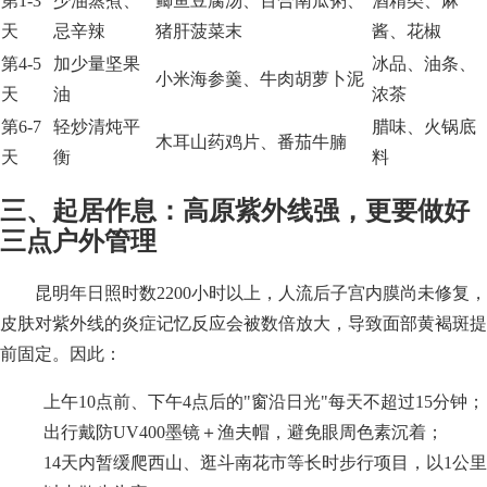
第1-3
少油蒸煮、
鲫鱼豆腐汤、百合南瓜粥、
酒精类、麻
天
忌辛辣
猪肝菠菜末
酱、花椒
第4-5
加少量坚果
冰品、油条、
小米海参羹、牛肉胡萝卜泥
天
油
浓茶
第6-7
轻炒清炖平
腊味、火锅底
木耳山药鸡片、番茄牛腩
天
衡
料
三、起居作息：高原紫外线强，更要做好
三点户外管理
昆明年日照时数2200小时以上，人流后子宫内膜尚未修复，
皮肤对紫外线的炎症记忆反应会被数倍放大，导致面部黄褐斑提
前固定。因此：
上午10点前、下午4点后的"窗沿日光"每天不超过15分钟；
出行戴防UV400墨镜＋渔夫帽，避免眼周色素沉着；
14天内暂缓爬西山、逛斗南花市等长时步行项目，以1公里