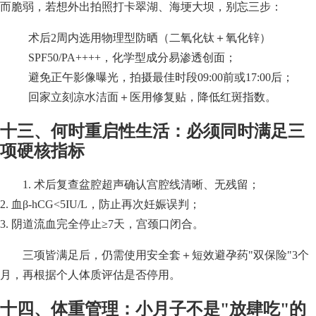
而脆弱，若想外出拍照打卡翠湖、海埂大坝，别忘三步：
术后2周内选用物理型防晒（二氧化钛＋氧化锌）
SPF50/PA++++，化学型成分易渗透创面；
避免正午影像曝光，拍摄最佳时段09:00前或17:00后；
回家立刻凉水洁面＋医用修复贴，降低红斑指数。
十三、何时重启性生活：必须同时满足三
项硬核指标
1. 术后复查盆腔超声确认宫腔线清晰、无残留；
2. 血β-hCG<5IU/L，防止再次妊娠误判；
3. 阴道流血完全停止≥7天，宫颈口闭合。
三项皆满足后，仍需使用安全套＋短效避孕药"双保险"3个
月，再根据个人体质评估是否停用。
十四、体重管理：小月子不是"放肆吃"的