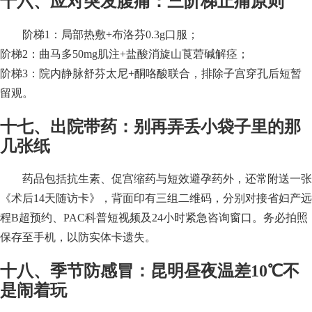
十六、应对突发腹痛：三阶梯止痛原则
阶梯1：局部热敷+布洛芬0.3g口服；
阶梯2：曲马多50mg肌注+盐酸消旋山莨菪碱解痉；
阶梯3：院内静脉舒芬太尼+酮咯酸联合，排除子宫穿孔后短暂
留观。
十七、出院带药：别再弄丢小袋子里的那
几张纸
药品包括抗生素、促宫缩药与短效避孕药外，还常附送一张
《术后14天随访卡》，背面印有三组二维码，分别对接省妇产远
程B超预约、PAC科普短视频及24小时紧急咨询窗口。务必拍照
保存至手机，以防实体卡遗失。
十八、季节防感冒：昆明昼夜温差10℃不
是闹着玩