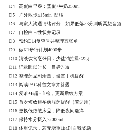
D4
高蛋白早餐：蒸蛋+牛奶250ml
D5
户外散步≤15min+防晒
D6
与家人沟通情绪评分，如果低落>3分则听冥想音频
D7
自检白带性状并记录
D8
预约D14复查号并整理五张单
D9
做K1步行计划4000步
D10
清淡饮食烹饪日：少盐油控量<25g
D11
记录睡眠时长，目标7-8h
D12
整理药品剩余量，设置手机提醒
D13
阅读PAC科普文章并答题
D14
复诊+B超+血检，更新后续方案
D15
首次短效避孕药服药提醒（若适用）
D16
更换低致敏床品，降低夜间瘙痒
D17
保持水分摄入≥2000ml
D18
体重记录，若无增重1kg则自我奖励