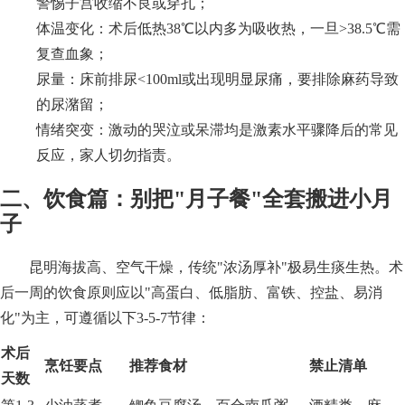
警惕子宫收缩不良或穿孔；
体温变化：术后低热38℃以内多为吸收热，一旦>38.5℃需
复查血象；
尿量：床前排尿<100ml或出现明显尿痛，要排除麻药导致
的尿潴留；
情绪突变：激动的哭泣或呆滞均是激素水平骤降后的常见
反应，家人切勿指责。
二、饮食篇：别把"月子餐"全套搬进小月
子
昆明海拔高、空气干燥，传统"浓汤厚补"极易生痰生热。术
后一周的饮食原则应以"高蛋白、低脂肪、富铁、控盐、易消
化"为主，可遵循以下3-5-7节律：
术后
烹饪要点
推荐食材
禁止清单
天数