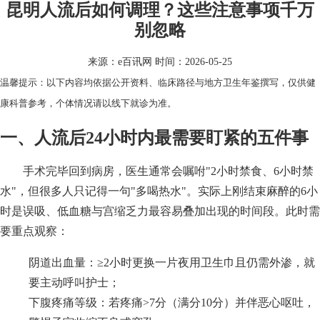
昆明人流后如何调理？这些注意事项千万
别忽略
来源：
e百讯网
时间：2026-05-25
温馨提示：以下内容均依据公开资料、临床路径与地方卫生年鉴撰写，仅供健
康科普参考，个体情况请以线下就诊为准。
一、人流后24小时内最需要盯紧的五件事
手术完毕回到病房，医生通常会嘱咐"2小时禁食、6小时禁
水"，但很多人只记得一句"多喝热水"。实际上刚结束麻醉的6小
时是误吸、低血糖与宫缩乏力最容易叠加出现的时间段。此时需
要重点观察：
阴道出血量：≥2小时更换一片夜用卫生巾且仍需外渗，就
要主动呼叫护士；
下腹疼痛等级：若疼痛>7分（满分10分）并伴恶心呕吐，