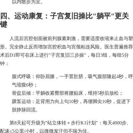
以内散步为宜。
四、运动康复：子宫复旧操比"躺平"更关
键
人流后宫腔创面被前列腺素刺激，需要适度收缩来止血与塑
形。完全静止反而增加宫腔积血与宫颈粘连风险。医生普遍推荐
术后D1即可在床上进行"子宫复旧三步操"，每日3组，每组5分
钟：
腹式呼吸：仰卧屈膝，一手置肚脐，吸气腹部隆起4秒，呼
气缩腹6秒；
骨盆后倾：平躺收紧臀部将腰贴床，维持5秒后放松；
踝泵运动：足背用力向上勾10秒，再绷脚尖10秒，促进下
肢静脉回流。
第8天起可升级为"站立体转＋步行K1计划"：每天4000步、
配速≤5公里/小时，以微微发汗但不喘为佳。