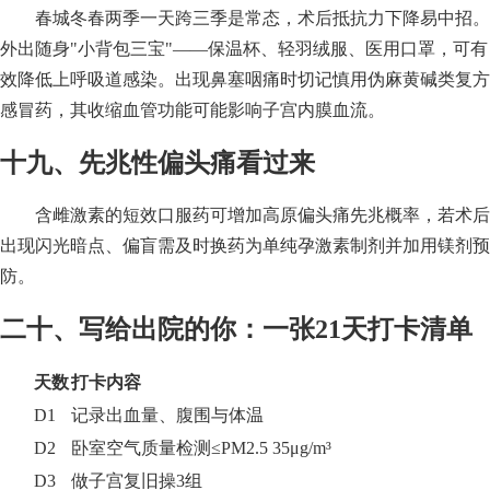
春城冬春两季一天跨三季是常态，术后抵抗力下降易中招。
外出随身"小背包三宝"——保温杯、轻羽绒服、医用口罩，可有
效降低上呼吸道感染。出现鼻塞咽痛时切记慎用伪麻黄碱类复方
感冒药，其收缩血管功能可能影响子宫内膜血流。
十九、先兆性偏头痛看过来
含雌激素的短效口服药可增加高原偏头痛先兆概率，若术后
出现闪光暗点、偏盲需及时换药为单纯孕激素制剂并加用镁剂预
防。
二十、写给出院的你：一张21天打卡清单
天数
打卡内容
D1
记录出血量、腹围与体温
D2
卧室空气质量检测≤PM2.5 35μg/m³
D3
做子宫复旧操3组