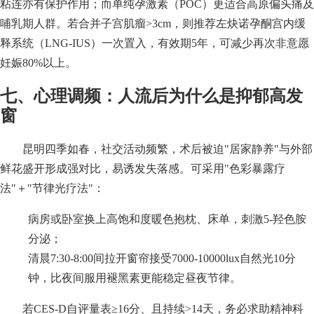
粘连亦有保护作用；而单纯孕激素（POC）更适合高原偏头痛及
哺乳期人群。若合并子宫肌瘤>3cm，则推荐左炔诺孕酮宫内缓
释系统（LNG-IUS）一次置入，有效期5年，可减少再次非意愿
妊娠80%以上。
七、心理调频：人流后为什么是抑郁高发
窗
昆明四季如春，社交活动频繁，术后被迫"居家静养"与外部
鲜花盛开形成强对比，易诱发失落感。可采用"色彩暴露疗
法"＋"节律光疗法"：
病房或卧室换上高饱和度暖色抱枕、床单，刺激5-羟色胺
分泌；
清晨7:30-8:00间拉开窗帘接受7000-10000lux自然光10分
钟，比夜间服用褪黑素更能稳定昼夜节律。
若CES-D自评量表≥16分、且持续>14天，务必求助精神科