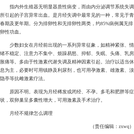
指内外生殖器无明显器质性病变，而由内分泌调节系统失调
所引起的子宫异常出血。是月经失调中最常见的一种，常见于青
春期及更年期。分为排卵性和无排卵性两类，约85%病例属无排
卵性功血。
少数妇女在月经前出现的一系列异常征象，如精神紧张、情
绪不稳定、注意力不集中、烦躁易怒、抑郁、失眠、头痛、乳房
胀痛等。多由于性激素代谢失调及精神因素引起。治疗以适当休
息为主，必要时可用镇静及利尿剂，也可用孕激素、雄激素、溴
隐亭等抗雌激素疗法。
原因不明。表现为月经稀发或闭经、不孕。多毛和肥胖等症
状，双卵巢呈多囊性增大，可用激素及手术治疗。
月经不规律怎么调理
（责任编辑：zxwq）