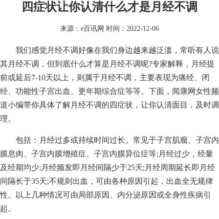
四症状让你认清什么才是月经不调
来源：
e百讯网
时间：2022-12-06
我们感觉月经不调好像在我们身边越来越泛滥，常听有人说
其月经不调，但到底什么才算是月经不调呢?专家解释，月经提
前或延后7-10天以上，则属于月经不调，主要表现为痛经、闭
经、功能性子宫出血、更年期综合症等等。下面，闻康网女性频
道小编带你具体了解月经不调的四症状，让你认清面目，及时调
理。
包括：月经过多或持续时间过长。常见于子宫肌瘤、子宫内
膜息肉、子宫内膜增殖症、子宫内膜异位症等;月经过少，经量
及经期均少;月经频发即月经间隔少于25天;月经周期延长即月经
间隔长于35天;不规则出血，可由各种原因引起，出血全无规律
性。以上几种情况可由局部原因、内分泌原因或全身性疾病引
起。