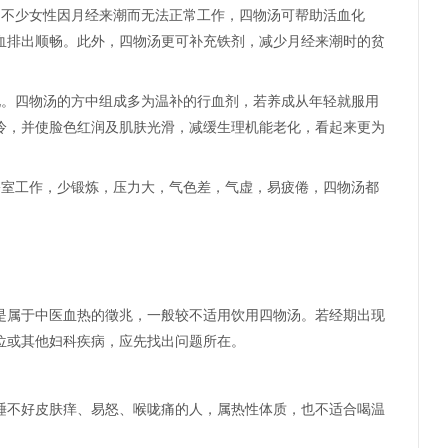
。不少女性因月经来潮而无法正常工作，四物汤可帮助活血化
血排出顺畅。此外，四物汤更可补充铁剂，减少月经来潮时的贫
化。四物汤的方中组成多为温补的行血剂，若养成从年轻就服用
冷，并使脸色红润及肌肤光滑，减缓生理机能老化，看起来更为
公室工作，少锻炼，压力大，气色差，气虚，易疲倦，四物汤都
是属于中医血热的徵兆，一般较不适用饮用四物汤。若经期出现
位或其他妇科疾病，应先找出问题所在。
睡不好皮肤痒、易怒、喉咙痛的人，属热性体质，也不适合喝温