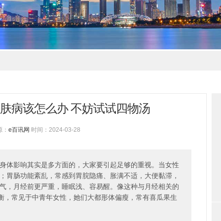
肤病该怎么办 不妨试试四物汤
源：
e百讯网
时间：2024-03-28
身体影响其实是多方面的，大家要引起足够的重视。当女性
；胃肠功能紊乱，常感到胃脘隐痛、胀满不适，大便黏滞，
气，月经前更严重，睡眠浅、容易醒。像这种与月经相关的
失衡，常见于中青年女性，她们大都形体偏瘦，常有喜瓜果生