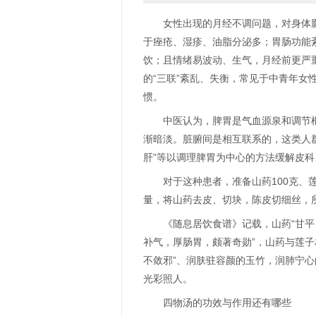
女性出现的月经不调问题，对身体
于痤疮、湿疹、油脂分泌多；胃肠功能
饮；且情绪易波动、生气，月经前更严
的“三联”紊乱、失衡，常见于中青年女
惯。
中医认为，脾胃是气血源泉和调节
渐暗淡。脏腑间是相互联系的，这类人群
肝”等以调理脾胃为中心的方法缓解皮
对于这种患者，准备山药100克、莲
量，将山药去皮、切块，陈皮切细丝，
《随息居饮食谱》记载，山药“甘平
补气，厚肠胃，颇著奇勋”，山药与莲子
不敛邪”、润肤驻容颜的玉竹，润肺宁
光彩照人。
四物汤的功效与作用还有哪些