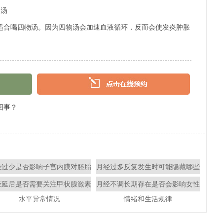
物汤
适合喝四物汤。因为四物汤会加速血液循环，反而会使发炎肿胀
回事？
经过少是否影响子宫内膜对胚胎
月经过多反复发生时可能隐藏哪些
的接受能力？
值得警惕的身体问题
经延后是否需要关注甲状腺激素
月经不调长期存在是否会影响女性
水平异常情况
情绪和生活规律