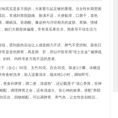
影响其实是多方面的，大家要引起足够的重视。当女性长期受困
紊乱，常感到胃脘隐痛、胀满不适，大便黏滞，口唇干，喜热
重，睡眠浅、容易醒。像这种与月经相关的皮肤、胃肠、情绪
性，她们大都形体偏瘦，常有喜瓜果生冷、熬夜等不佳生活习
枢纽，受到损伤后会让人感觉精力不济、脾气不受控制、面色日
常是首伤脾胃，再及肺、肝，所以中医常用“培土生金”“健脾疏
科、妇科、内科等多方面不适的患者。
子（去心）50克、玉竹30克、百合30克、陈皮1小瓣、冰糖适
所有食材洗净，加入适量清水，隔水炖1小时，调味即可。
，煮食补脾肾，调二便，清虚热”，还记载莲子“清心养胃，安神
相配，调理脾胃之余，还有清虚火、安心神的效果。搭配“养阴
心的百合，四物相配，可以调脾胃、养气色，让女性告别暗沉，