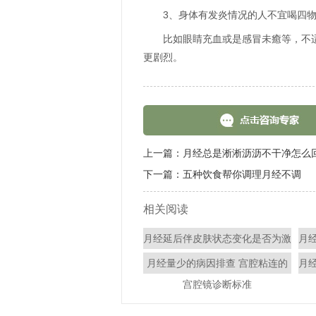
3、身体有发炎情况的人不宜喝四
比如眼睛充血或是感冒未癒等，不
更剧烈。
上一篇：
月经总是淅淅沥沥不干净怎么
下一篇：
五种饮食帮你调理月经不调
相关阅读
月经延后伴皮肤状态变化是否为激
月
素波动造成
月经量少的病因排查 宫腔粘连的
月
宫腔镜诊断标准