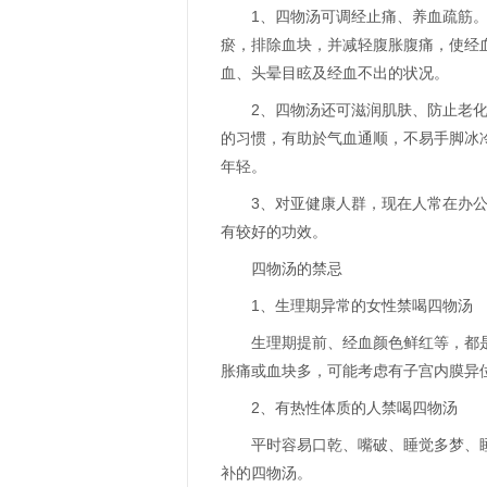
1、四物汤可调经止痛、养血疏筋
瘀，排除血块，并减轻腹胀腹痛，使经
血、头晕目眩及经血不出的状况。
2、四物汤还可滋润肌肤、防止老
的习惯，有助於气血通顺，不易手脚冰
年轻。
3、对亚健康人群，现在人常在办
有较好的功效。
四物汤的禁忌
1、生理期异常的女性禁喝四物汤
生理期提前、经血颜色鲜红等，都
胀痛或血块多，可能考虑有子宫内膜异
2、有热性体质的人禁喝四物汤
平时容易口乾、嘴破、睡觉多梦、
补的四物汤。