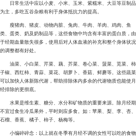
日常生活中应以小麦、小米、玉米、紫糯米、大豆等豆制品
为主，多吃五谷杂粮有利于身体抵抗力的提高。
瘦猪肉、猪皮、动物内脏、兔肉、牛肉、羊肉、鸡肉、鱼
类、蛋类、奶及奶制品等，这些食物中均含有丰富的蛋白质，由
于经期血量散失很多，使用后对人体血液的补充和整个身体状况
的调整都有好处。
油菜、小白菜、芹菜、藕、芥菜、卷心菜、菠菜、苋菜、柿
子椒、西红柿、青蒜、菜花、胡萝卜、香菇、鲜蘑等。这些蔬菜
可以加快人体新陈代谢，帮助排除体内多余的代谢物质也能使月
经排除的更彻底。
水果是维生素、糖分、水分和矿物质的重要来源。除月经期
不宜过食生冷瓜果外，平时则应多食。如：苹果、梨、李、杏、
石榴、香蕉、橘子、柿子、杨梅等。
小编碎碎念：以上就在冬季有月经不调的女性可以吃的食物